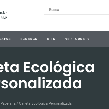
m.br
9362
RAFAS
ECOBAGS
KITS
VER TODOS
ta Ecológica
rsonalizada
/
Papelaria
/ Caneta Ecológica Personalizada