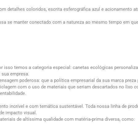
m detalhes coloridos, escrita esferográfica azul e acionamento atr
possa se manter conectado com a natureza ao mesmo tempo em qu
or isso temos a categoria especial: canetas ecológicas personaliza
a sua empresa.
sagem poderosa: que a política empresarial da sua marca preza 
ciclagem com o uso de materiais que seriam descartados no lixo 
ntabilidade.
ento incrível e com temática sustentável. Toda nossa linha de pro
de impacto visual.
teriais de altíssima qualidade com matéria-prima diversa, como: