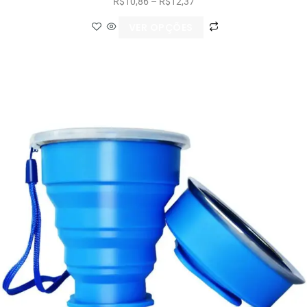
R$
10,86
–
R$
12,37
VER OPÇÕES