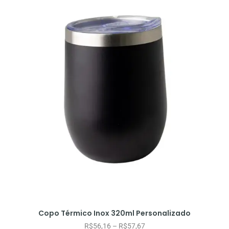
Copo Térmico Inox 320ml Personalizado
R$
56,16
–
R$
57,67