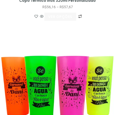
Copo Térmico Inox 320ml Personalizado
R$
56,16
–
R$
57,67
VER OPÇÕES