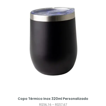
Copo Térmico Inox 320ml Personalizado
R$
56,16
–
R$
57,67