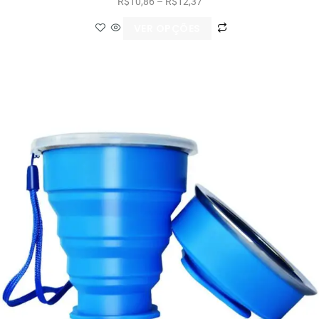
R$
10,86
–
R$
12,37
VER OPÇÕES