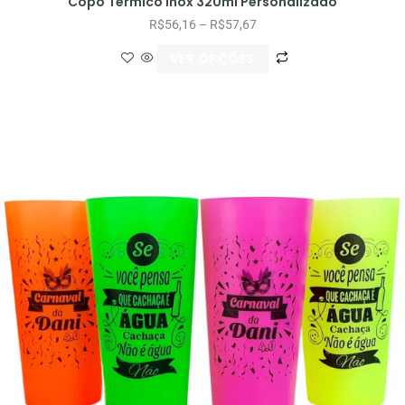
Copo Térmico Inox 320ml Personalizado
R$
56,16
–
R$
57,67
VER OPÇÕES