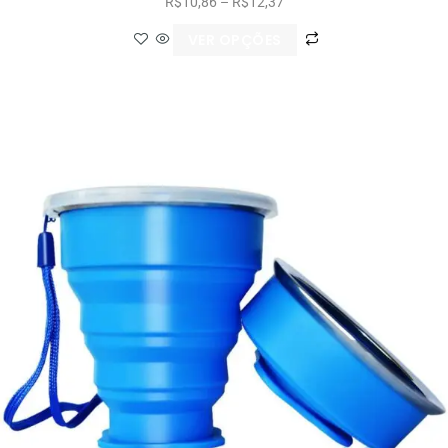
R$
10,86
–
R$
12,37
VER OPÇÕES