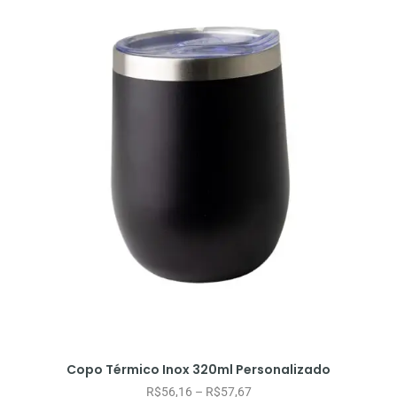
Copo Térmico Inox 320ml Personalizado
R$
56,16
–
R$
57,67