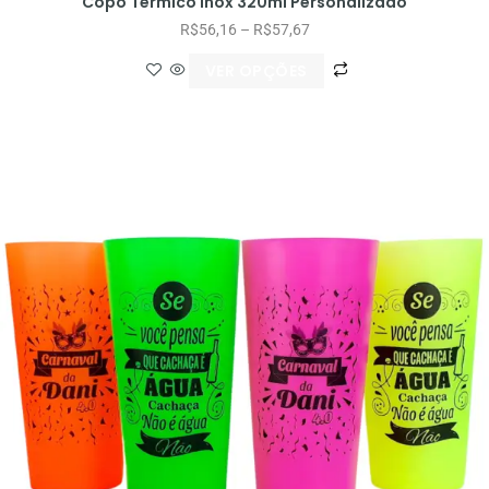
Copo Térmico Inox 320ml Personalizado
R$
56,16
–
R$
57,67
VER OPÇÕES