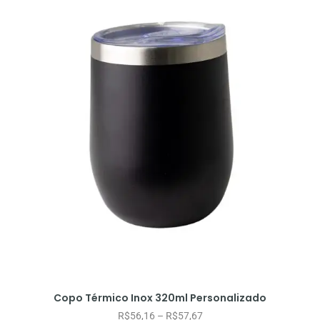
Copo Térmico Inox 320ml Personalizado
R$
56,16
–
R$
57,67