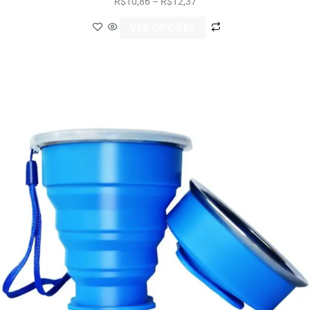
R$
10,86
–
R$
12,37
VER OPÇÕES