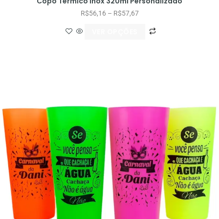
Copo Térmico Inox 320ml Personalizado
R$
56,16
–
R$
57,67
VER OPÇÕES