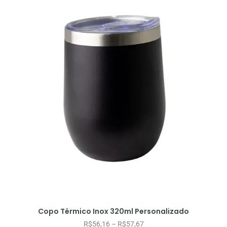
Copo Térmico Inox 320ml Personalizado
R$
56,16
–
R$
57,67