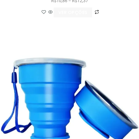
R$
10,86
–
R$
12,37
VER OPÇÕES