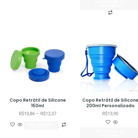
ADICIONAR AO
CARRINHO
Copo Retrátil de Silicone
Copo Retrátil de Silicon
150ml
200ml Personalizado
R$
10,86
–
R$
12,37
R$
13,90
VER OPÇÕES
ADICIONAR AO
CARRINHO