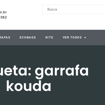
m.br
9362
RAFAS
ECOBAGS
KITS
VER TODOS
ueta: garrafa
kouda