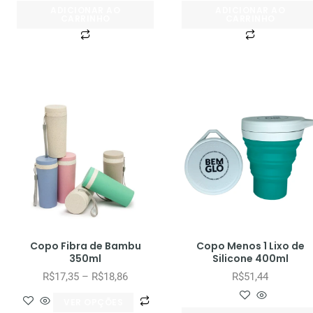
ADICIONAR AO
ADICIONAR AO
CARRINHO
CARRINHO
Copo Fibra de Bambu
Copo Menos 1 Lixo de
350ml
Silicone 400ml
R$
17,35
–
R$
18,86
R$
51,44
VER OPÇÕES