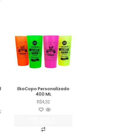
l
EkoCopo Personalizado
400 ML
R$
4,32
ADICIONAR AO
CARRINHO