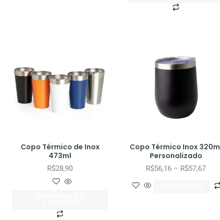
Copo Térmico de Inox
Copo Térmico Inox 320m
473ml
Personalizado
R$
28,90
R$
56,16
–
R$
57,67
VER OPÇÕES
ADICIONAR AO
CARRINHO