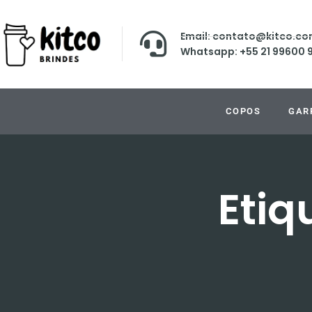
Email: contato@kitco.co
Whatsapp: +55 21 99600 
COPOS
GAR
Etiq