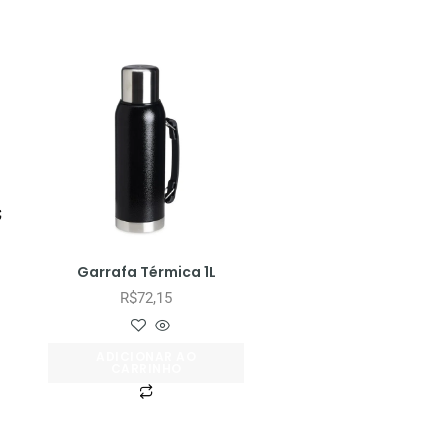
Garrafa Térmica 1L
R$
72,15
ADICIONAR AO
CARRINHO