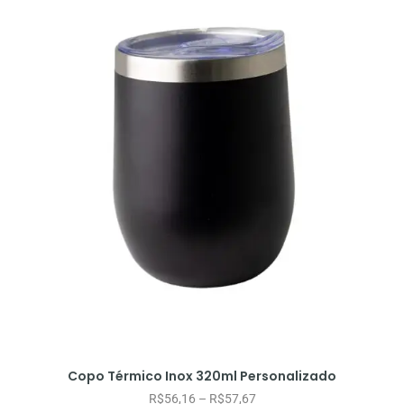
Copo Térmico Inox 320ml Personalizado
R$
56,16
–
R$
57,67