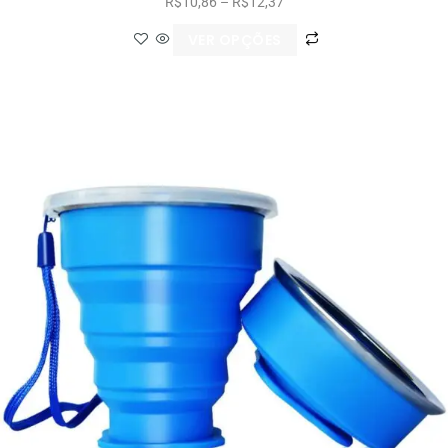
R$
10,86
–
R$
12,37
VER OPÇÕES