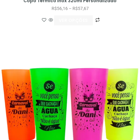
Copo Térmico Inox 320ml Personalizado
R$
56,16
–
R$
57,67
VER OPÇÕES