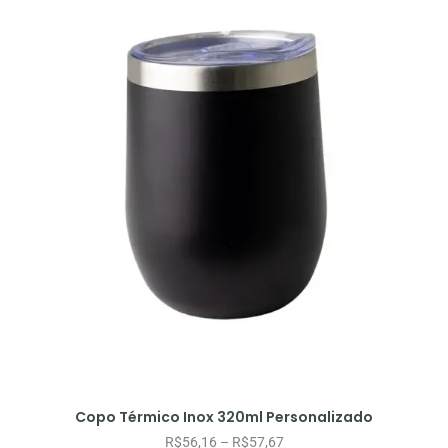
Copo Térmico Inox 320ml Personalizado
R$
56,16
–
R$
57,67