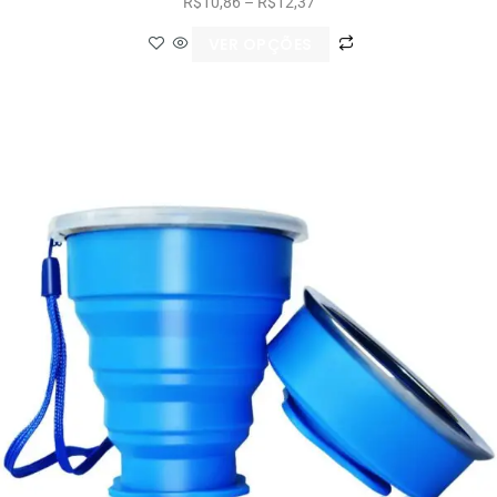
R$
10,86
–
R$
12,37
VER OPÇÕES