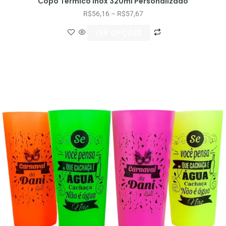
Copo Térmico Inox 320ml Personalizado
R$
56,16
–
R$
57,67
VER OPÇÕES