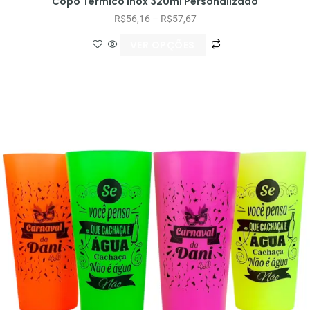
Copo Térmico Inox 320ml Personalizado
R$
56,16
–
R$
57,67
VER OPÇÕES