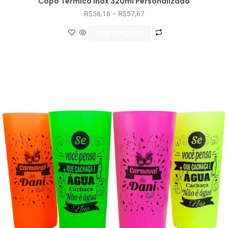
Copo Térmico Inox 320ml Personalizado
R$
56,16
–
R$
57,67
VER OPÇÕES