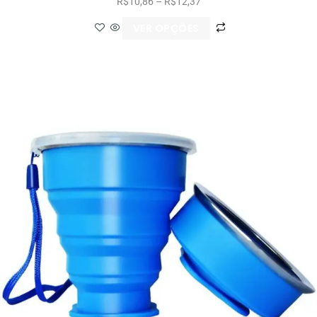
R$
10,86
–
R$
12,37
VER OPÇÕES