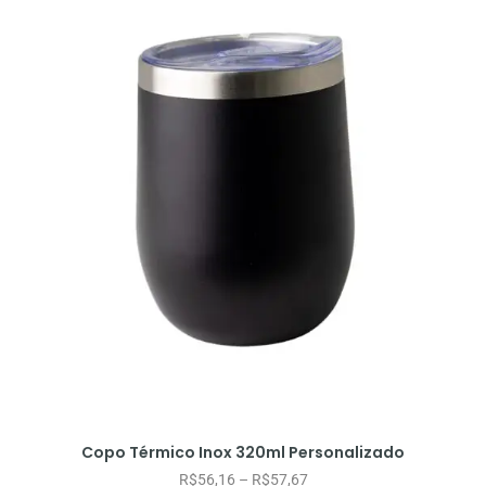
Copo Térmico Inox 320ml Personalizado
R$
56,16
–
R$
57,67